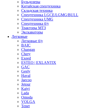
Бульдозеры
Китайская спецтехника
Складская техника
Спецтехника LGCE/LGMG/BULL
Спецтехника UMG
Спецтехника б/у
Тракторы МТЗ
Экскаваторы
Легковые
Легковые б/у
BAIC
Changan
Chery
Exeed
ESTEO | EXLANTIX
GAC
Geely
Haval
Jaecoo
Jetour
Kaiyi
Lada
Omoda
VOLGA
Tenet