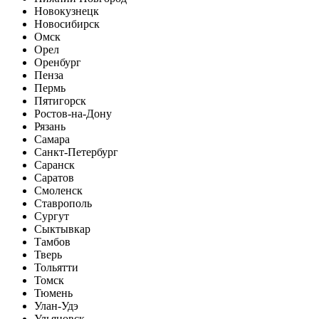
Новокузнецк
Новосибирск
Омск
Орел
Оренбург
Пенза
Пермь
Пятигорск
Ростов-на-Дону
Рязань
Самара
Санкт-Петербург
Саранск
Саратов
Смоленск
Ставрополь
Сургут
Сыктывкар
Тамбов
Тверь
Тольятти
Томск
Тюмень
Улан-Удэ
Ульяновск