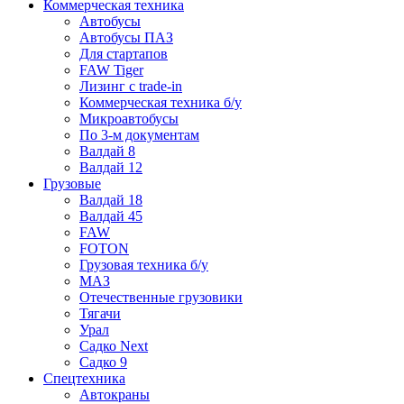
Коммерческая техника
Автобусы
Автобусы ПАЗ
Для стартапов
FAW Tiger
Лизинг с trade-in
Коммерческая техника б/у
Микроавтобусы
По 3-м документам
Валдай 8
Валдай 12
Грузовые
Валдай 18
Валдай 45
FAW
FOTON
Грузовая техника б/у
МАЗ
Отечественные грузовики
Тягачи
Урал
Садко Next
Садко 9
Спецтехника
Автокраны