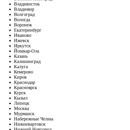
Владивосток
Владимир
Волгоград
Вологда
Воронеж
Екатеринбург
Иваново
Ижевск
Иркутск
Йошкар-Ола
Казань
Калининград
Калуга
Кемерово
Киров
Краснодар
Красноярск
Курск
Кызыл
Липецк
Москва
Мурманск
Набережные Челны
Нижневартовск
Нижний Новгород