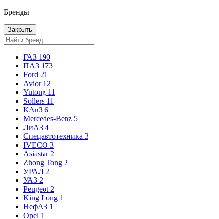
Бренды
Закрыть
ГАЗ
190
ПАЗ
173
Ford
21
Avior
12
Yutong
11
Sollers
11
КАвЗ
6
Mercedes-Benz
5
ЛиАЗ
4
Спецавтотехника
3
IVECO
3
Asiastar
2
Zhong Tong
2
УРАЛ
2
УАЗ
2
Peugeot
2
King Long
1
НефАЗ
1
Opel
1