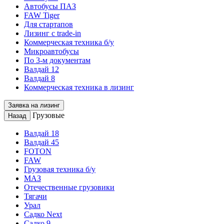
Автобусы ПАЗ
FAW Tiger
Для стартапов
Лизинг с trade-in
Коммерческая техника б/у
Микроавтобусы
По 3-м документам
Валдай 12
Валдай 8
Коммерческая техника в лизинг
Заявка на лизинг
Грузовые
Назад
Валдай 18
Валдай 45
FOTON
FAW
Грузовая техника б/у
МАЗ
Отечественные грузовики
Тягачи
Урал
Садко Next
Садко 9