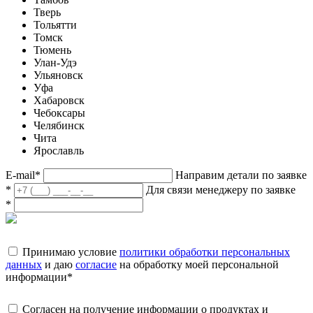
Тверь
Тольятти
Томск
Тюмень
Улан-Удэ
Ульяновск
Уфа
Хабаровск
Чебоксары
Челябинск
Чита
Ярославль
E-mail
*
Направим детали по заявке
*
Для связи менеджеру по заявке
*
Принимаю условие
политики обработки персональных
данных
и даю
согласие
на обработку моей персональной
информации
*
Согласен на получение информации о продуктах и