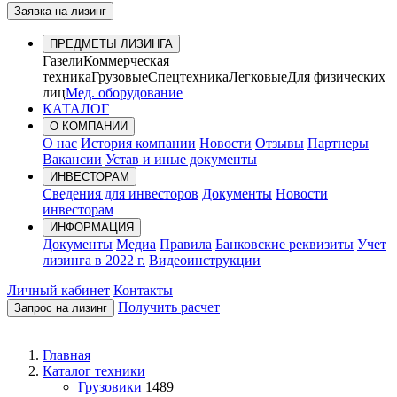
Заявка на лизинг
ПРЕДМЕТЫ ЛИЗИНГА
Газели
Коммерческая
техника
Грузовые
Спецтехника
Легковые
Для физических
лиц
Мед. оборудование
КАТАЛОГ
О КОМПАНИИ
О нас
История компании
Новости
Отзывы
Партнеры
Вакансии
Устав и иные документы
ИНВЕСТОРАМ
Сведения для инвесторов
Документы
Новости
инвесторам
ИНФОРМАЦИЯ
Документы
Медиа
Правила
Банковские реквизиты
Учет
лизинга в 2022 г.
Видеоинструкции
Личный кабинет
Контакты
Получить расчет
Запрос на лизинг
Главная
Каталог техники
Грузовики
1489