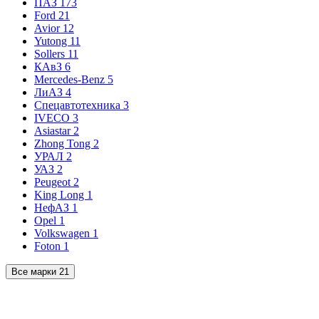
ПАЗ
173
Ford
21
Avior
12
Yutong
11
Sollers
11
КАвЗ
6
Mercedes-Benz
5
ЛиАЗ
4
Спецавтотехника
3
IVECO
3
Asiastar
2
Zhong Tong
2
УРАЛ
2
УАЗ
2
Peugeot
2
King Long
1
НефАЗ
1
Opel
1
Volkswagen
1
Foton
1
Все марки
21