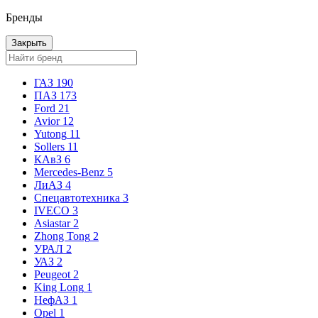
Бренды
Закрыть
ГАЗ
190
ПАЗ
173
Ford
21
Avior
12
Yutong
11
Sollers
11
КАвЗ
6
Mercedes-Benz
5
ЛиАЗ
4
Спецавтотехника
3
IVECO
3
Asiastar
2
Zhong Tong
2
УРАЛ
2
УАЗ
2
Peugeot
2
King Long
1
НефАЗ
1
Opel
1