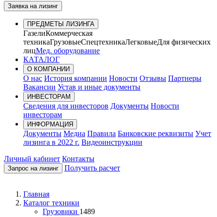
Заявка на лизинг
ПРЕДМЕТЫ ЛИЗИНГА
Газели
Коммерческая
техника
Грузовые
Спецтехника
Легковые
Для физических
лиц
Мед. оборудование
КАТАЛОГ
О КОМПАНИИ
О нас
История компании
Новости
Отзывы
Партнеры
Вакансии
Устав и иные документы
ИНВЕСТОРАМ
Сведения для инвесторов
Документы
Новости
инвесторам
ИНФОРМАЦИЯ
Документы
Медиа
Правила
Банковские реквизиты
Учет
лизинга в 2022 г.
Видеоинструкции
Личный кабинет
Контакты
Получить расчет
Запрос на лизинг
Главная
Каталог техники
Грузовики
1489