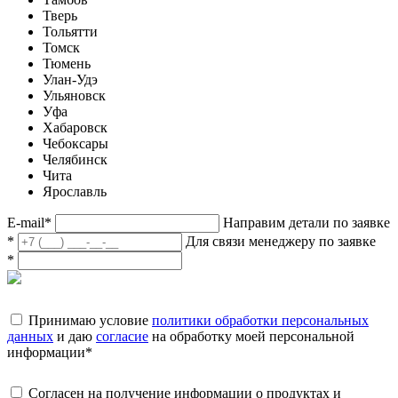
Тверь
Тольятти
Томск
Тюмень
Улан-Удэ
Ульяновск
Уфа
Хабаровск
Чебоксары
Челябинск
Чита
Ярославль
E-mail
*
Направим детали по заявке
*
Для связи менеджеру по заявке
*
Принимаю условие
политики обработки персональных
данных
и даю
согласие
на обработку моей персональной
информации
*
Согласен на получение информации о продуктах и