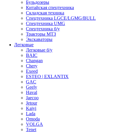
Бульдозеры
Китайская спецтехника
Складская техника
Спецтехника LGCE/LGMG/BULL
Спецтехника UMG
Спецтехника б/у
Тракторы МТЗ
Экскаваторы
Легковые
Легковые б/у
BAIC
Changan
Chery
Exeed
ESTEO | EXLANTIX
GAC
Geely
Haval
Jaecoo
Jetour
Kaiyi
Lada
Omoda
VOLGA
Tenet