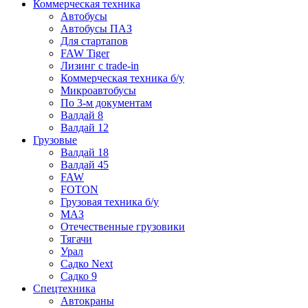
Коммерческая техника
Автобусы
Автобусы ПАЗ
Для стартапов
FAW Tiger
Лизинг с trade-in
Коммерческая техника б/у
Микроавтобусы
По 3-м документам
Валдай 8
Валдай 12
Грузовые
Валдай 18
Валдай 45
FAW
FOTON
Грузовая техника б/у
МАЗ
Отечественные грузовики
Тягачи
Урал
Садко Next
Садко 9
Спецтехника
Автокраны