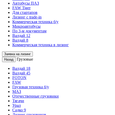
Автобусы ПАЗ
FAW Tiger
Для стартапов
Лизинг с trade-in
Коммерческая техника б/у
Микроавтобусы
По 3-м документам
Валдай 12
Валдай 8
Коммерческая техника в лизинг
Заявка на лизинг
Грузовые
Назад
Валдай 18
Валдай 45
FOTON
FAW
Грузовая техника б/у
МАЗ
Отечественные грузовики
Тягачи
Урал
Садко 9
Лизинг грузовиков